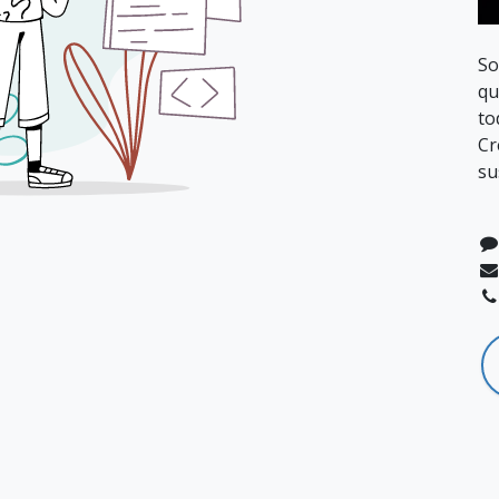
So
qu
to
Cr
su